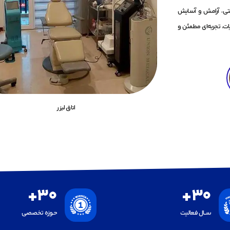
شتی، آرامش و آسایش
ات، تجربه‌ای مطمئن و
اتاق لیزر
+
30
+
30
ســال فعالیت
حـوزه تخصصی