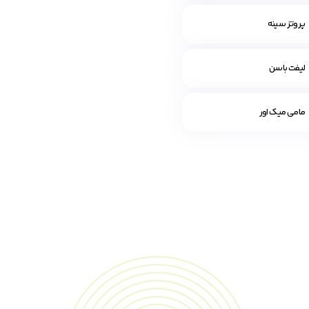
پروتز سینه
لیفت باسن
مامی میک اور