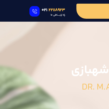
021
22118923
راه ارتبــــــاطی ما
شهبازی
DR. M.