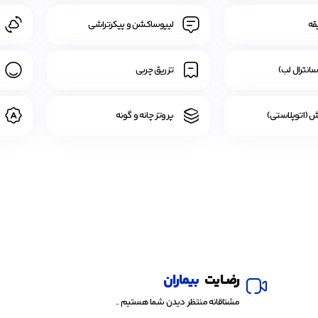
قه
لیپوساکشن و پیکرتراشی
انترال لب)
تزریق چربی
 (اتوپلاستی)
پروتز چانه و گونه
رضــایت
بیماران
مشتاقانه منتظر دیدن شما هستیم ..