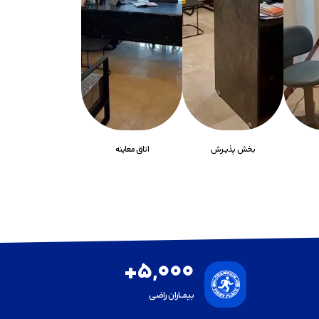
بخش پذیــرش
اتاق معاینه
+
5,000
بیمـــاران راضی