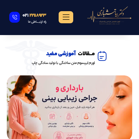
021
22118923
راه ارتبــــــاطی ما
مـــقالات
آموزشی مفید
لورم ایپسوم متن ساختگی با تولید سادگی چاپ